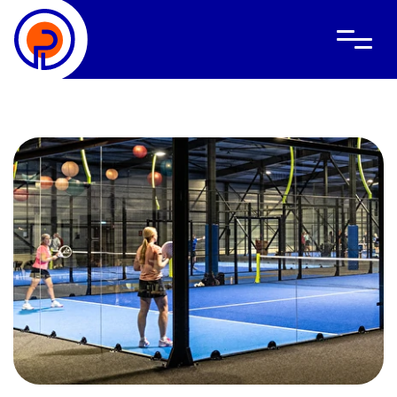
Wat is padel
Lessen
Clubevents
Bedrijfsevents
Locatie
Over ons