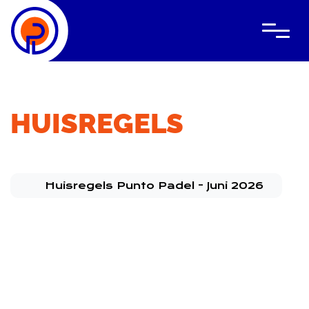
HUISREGELS
Wat is padel
Lessen
PDF Bestand
Huisregels Punto Padel - Juni 2026
Clubevents
Bedrijfsevents
Locatie
Over ons