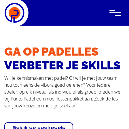
GA OP PADELLES
VERBETER JE SKILLS
Wat is padel
Lessen
Wil je kennismaken met padel? Of wil je met jouw team
nou toch eens de vibora goed oefenen? Voor iedere
Clubevents
speler, op elk niveau, als individu of als groep, bieden we
Bedrijfsevents
bij Punto Padel een mooi lessenpakket aan. Zoek de les
van jouw keuze en meld je snel aan!
Locatie
Over ons
Bekijk de spelregels