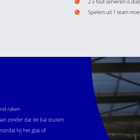
2 x fout serveren is du
Spelers uit 1 team moe
ond raken
an zonder dat de bal stuitert
oordat hij het glas of