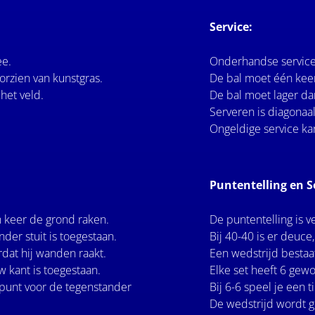
Service:
ee.
Onderhandse service 
orzien van kunstgras.
De bal moet één keer
et veld.
De bal moet lager d
Serveren is diagonaal,
Ongeldige service k
Puntentelling en S
n keer de grond raken.
De puntentelling is v
der stuit is toegestaan.
Bij 40-40 is er deuce
dat hij wanden raakt.
Een wedstrijd bestaa
 kant is toegestaan.
Elke set heeft 6 gew
 punt voor de tegenstander
Bij 6-6 speel je een 
De wedstrijd wordt 