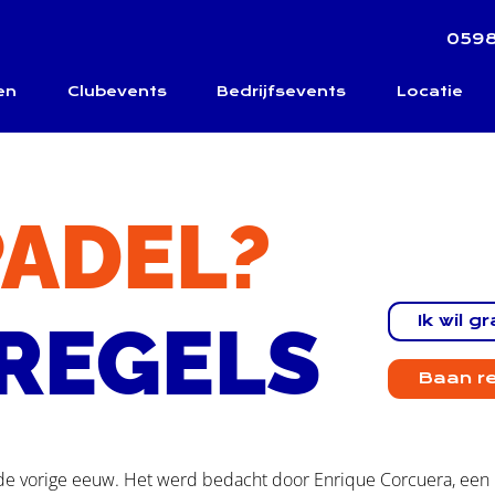
0598
en
Clubevents
Bedrijfsevents
Locatie
PADEL?
Ik wil g
LREGELS
Baan r
n de vorige eeuw. Het werd bedacht door Enrique Corcuera, een