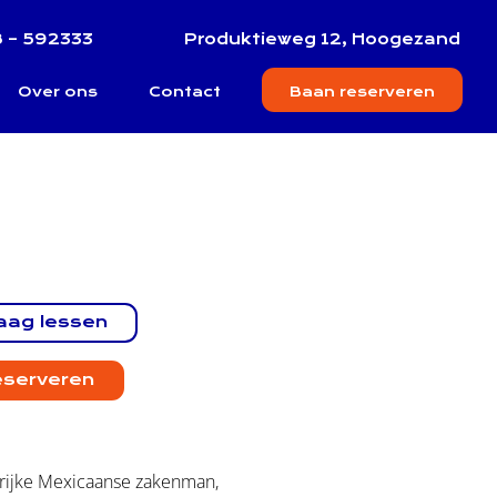
 – 592333
Produktieweg 12, Hoogezand
Over ons
Contact
Baan reserveren
raag lessen
eserveren
 rijke Mexicaanse zakenman,