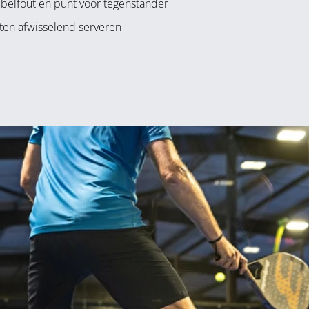
bbelfout en punt voor tegenstander
ten afwisselend serveren