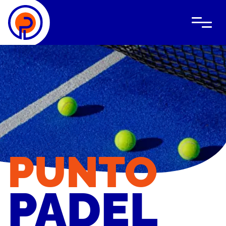
Wat is padel
Lessen
Clubevents
PUNTO
Bedrijfsevents
PADEL
Locatie
Over ons